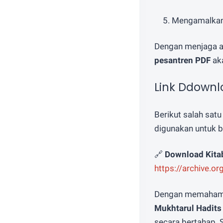
Mengamalkan 
Dengan menjaga ad
pesantren PDF
aka
Link Ddownl
Berikut salah satu
digunakan untuk be
🔗
Download Kita
https://archive.o
Dengan memahami 
Mukhtarul Hadits
secara bertahap.