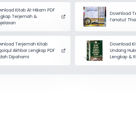
nload Kitab Al-Hikam PDF
Download Te
ngkap Terjemah &
I’anatut Tha
jelasan
wnload Terjemah Kitab
Download K
oiqul Akhbar Lengkap PDF
Undang Huk
dah Dipahami
Lengkap & 