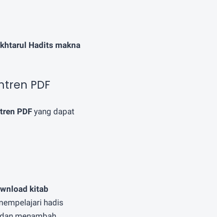
khtarul Hadits makna
ntren PDF
tren PDF
yang dapat
wnload kitab
mempelajari hadis
ak dan menambah