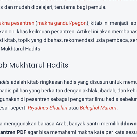
is dan mudah dipelajari, terutama bagi pemula.
kna pesantren
(
makna gandul/pegon
), kitab ini menjadi l
an ciri khas keilmuan pesantren. Artikel ini akan membahas
i kitab, topik yang dibahas, rekomendasi usia pembaca, se
 Mukhtarul Hadits.
tab Mukhtarul Hadits
dits
adalah kitab ringkasan hadis yang disusun untuk mem
dis pilihan yang berkaitan dengan akhlak, ibadah, dan kehi
digunakan di pesantren sebagai pengantar ilmu hadis sebel
esar seperti
Riyadhus Shalihin
atau
Bulughul Maram
.
ya menggunakan bahasa Arab, banyak santri memilih
ddownl
antren PDF
agar bisa memahami makna kata per kata sesuai