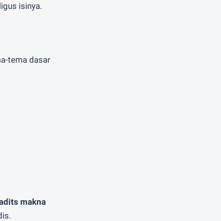
gus isinya.
ma-tema dasar
adits makna
is.