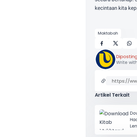
kecintaan kita ke
Maktabah
Diposting
Write wit
Artikel Terkait
Dow
Had
Le