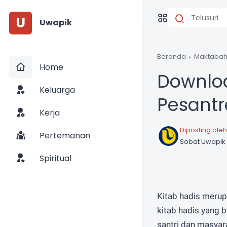
U
Uwapik
Beranda
Maktaba
Home
Downloa
Keluarga
Pesantr
Kerja
Diposting oleh
Pertemanan
Sobat Uwapik
Spiritual
Kitab hadis meru
kitab hadis yang b
santri dan masya