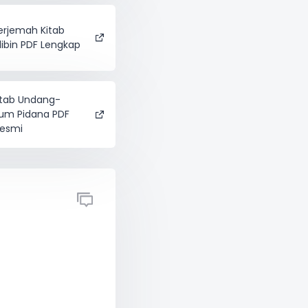
rjemah Kitab
libin PDF Lengkap
itab Undang-
um Pidana PDF
Resmi