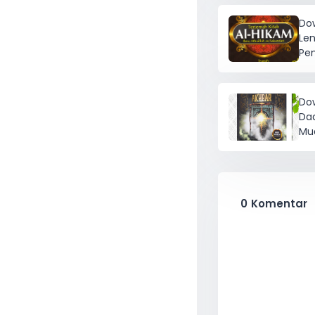
Dow
Le
Pen
Do
Daq
Mu
0
Komentar