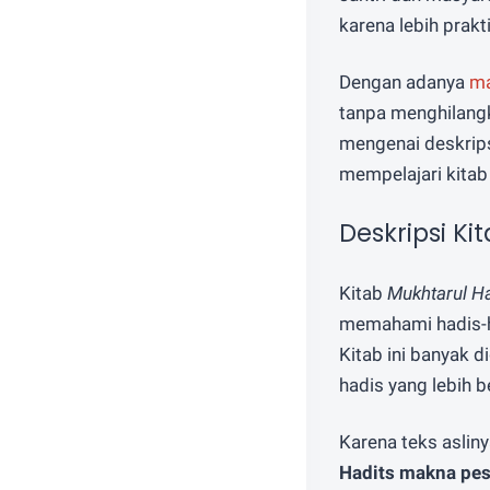
karena lebih prakt
Dengan adanya
ma
tanpa menghilangk
mengenai deskrips
mempelajari kitab
Deskripsi Ki
Kitab
Mukhtarul Ha
memahami hadis-ha
Kitab ini banyak 
hadis yang lebih b
Karena teks aslin
Hadits makna pes