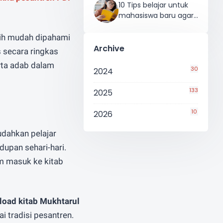
10 Tips belajar untuk
atau
Whatsapp
Email
mahasiswa baru agar
efektif
ebih mudah dipahami
Archive
 secara ringkas
rta adab dalam
30
2024
133
2025
10
2026
udahkan pelajar
dupan sehari-hari.
um masuk ke kitab
oad kitab Mukhtarul
 tradisi pesantren.