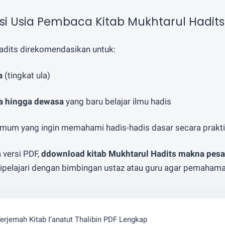
 Usia Pembaca Kitab Mukhtarul Hadits
adits direkomendasikan untuk:
a
(tingkat ula)
ja hingga dewasa
yang baru belajar ilmu hadis
mum yang ingin memahami hadis-hadis dasar secara prakt
 versi PDF,
ddownload kitab Mukhtarul Hadits makna pesa
dipelajari dengan bimbingan ustaz atau guru agar pemahaman
rjemah Kitab I’anatut Thalibin PDF Lengkap