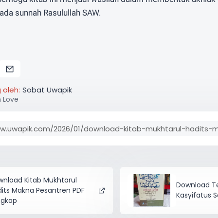
pada sunnah Rasulullah SAW.
 oleh:
Sobat Uwapik
h Love
nload Kitab Mukhtarul
Download Te
its Makna Pesantren PDF
Kasyifatus 
ngkap