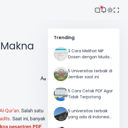
Comment
Trending
s Makna
3 Cara Melihat NIP
Dosen dengan Mudah
dan Cepat
5 Universitas terbaik di
Jember saat ini
5 Cara Cetak PDF Agar
Tidak Terpotong
Al-Qur’an
. Salah satu
5 universitas terbaik
yang ada di Indonesia
adits
. Saat ini, banyak
saat ini
akna pesantren PDF