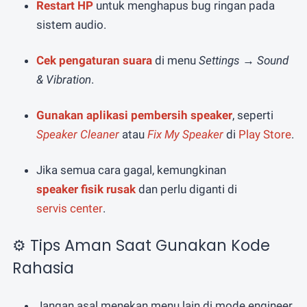
Restart HP
untuk menghapus bug ringan pada
sistem audio.
Cek pengaturan suara
di menu
Settings → Sound
& Vibration
.
Gunakan aplikasi pembersih speaker
, seperti
Speaker Cleaner
atau
Fix My Speaker
di
Play Store
.
Jika semua cara gagal, kemungkinan
speaker fisik rusak
dan perlu diganti di
servis center
.
⚙️ Tips Aman Saat Gunakan Kode
Rahasia
Jangan asal menekan menu lain di mode engineer,