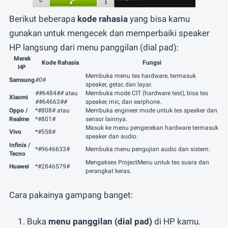
Berikut beberapa
kode rahasia
yang bisa kamu
gunakan untuk mengecek dan memperbaiki speaker
HP langsung dari menu panggilan (dial pad):
Merek
Kode Rahasia
Fungsi
HP
Membuka menu tes hardware, termasuk
Samsung
#0
#
speaker, getar, dan layar.
#
#6484#
#
atau
Membuka mode CIT (hardware test), bisa tes
Xiaomi
#
#64663#
#
speaker, mic, dan earphone.
Oppo /
*#808# atau
Membuka engineer mode untuk tes speaker dan
Realme
*#801#
sensor lainnya.
Masuk ke menu pengecekan hardware termasuk
Vivo
*#558#
speaker dan audio.
Infinix /
*#9646633#
Membuka menu pengujian audio dan sistem.
Tecno
Mengakses ProjectMenu untuk tes suara dan
Huawei
*#2846579#
perangkat keras.
Cara pakainya gampang banget:
Buka
menu panggilan (dial pad)
di HP kamu.